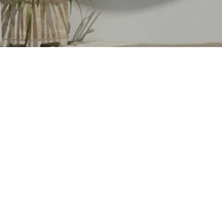
Igreja Matriz
Celebrações
Movimentos e Grupos
Igrejas
Igreja de Casal Pardo
Igreja de Santo Amaro
Igreja de Casal Velho
Igreja do Valado de S. Quitéria