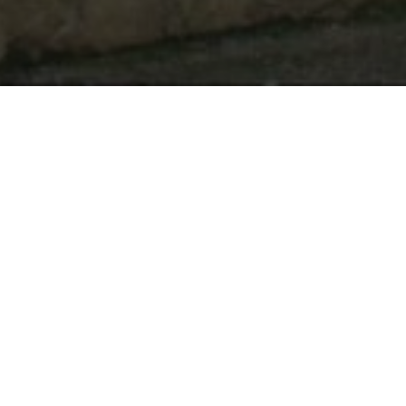
Igreja Matriz
Celebrações
Movimentos e Grupos
Igrejas
Igreja de Casal Pardo
Igreja de Santo Amaro
Igreja de Casal Velho
Igreja do Valado de S. Quitéria